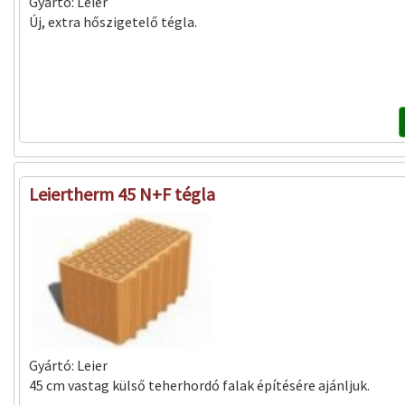
Gyártó:
Leier
Új, extra hőszigetelő tégla.
Leiertherm 45 N+F tégla
Gyártó:
Leier
45 cm vastag külső teherhordó falak építésére ajánljuk.