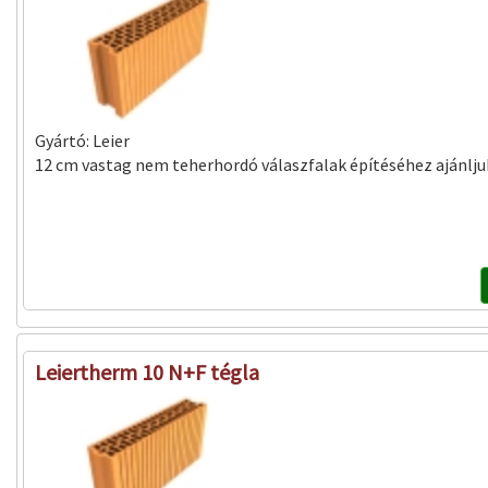
Gyártó:
Leier
12 cm vastag nem teherhordó válaszfalak építéséhez ajánlju
Leiertherm 10 N+F tégla