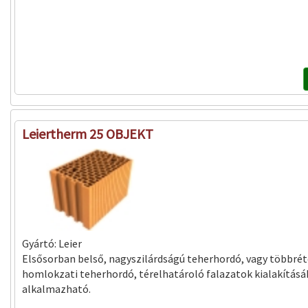
Leiertherm 25 OBJEKT
Gyártó:
Leier
Elsősorban belső, nagyszilárdságú teherhordó, vagy többré
homlokzati teherhordó, térelhatároló falazatok kialakítás
alkalmazható.