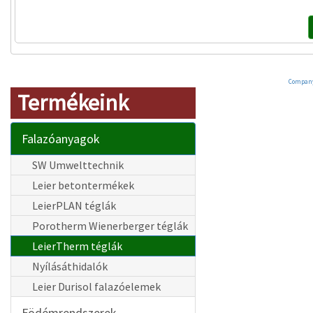
Compan
Termékeink
Falazóanyagok
SW Umwelttechnik
Leier betontermékek
LeierPLAN téglák
Porotherm Wienerberger téglák
LeierTherm téglák
Nyílásáthidalók
Leier Durisol falazóelemek
Födémrendszerek