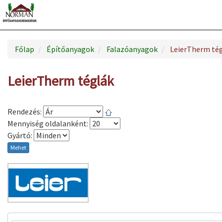
Főlap
Építőanyagok
Falazóanyagok
LeierTherm té
LeierTherm téglák
Rendezés:
Mennyiség oldalanként:
Gyártó:
Mehet