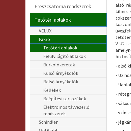
alsó ré
Ereszcsatorna rendszerek
kilincs
toksz
Tetőtéri ablakok
köszön
VELUX
üvegfel
tetőtéri
Fakro
V U2 te
Tetőtéri ablakok
amely
Felülvilágító ablakok
biztosí
Burkolókeretek
- alsó k
Külső árnyékolók
- U2 hő
Belső árnyékolók
- Uabl
Kellékek
- réteg
Beépítési tartozékok
- váku
Elektromos távvezerlő
- színte
rendszerek
Schindler
- jégká
Optilight