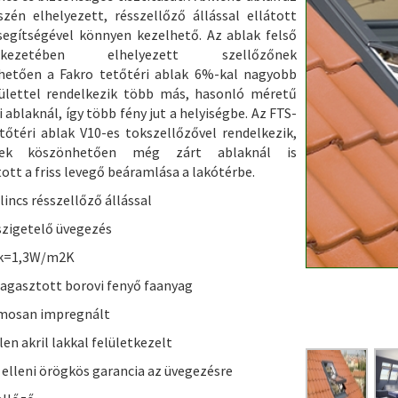
szén elhelyezett, résszellőző állással ellátott
 segítségével könnyen kezelhető. Az ablak felső
erkezetében elhelyezett szellőzőnek
hetően a Fakro tetőtéri ablak 6%-kal nagyobb
ülettel rendelkezik több más, hasonló méretű
 ablaknál, így több fény jut a helyiségbe. Az FTS-
tőtéri ablak V10-es tokszellőzővel rendelkezik,
nek köszönhetően még zárt ablaknál is
tott a friss levegő beáramlása a lakótérbe.
ilincs résszellőző állással
szigetelő üvegezés
ak=1,3W/m2K
ragasztott borovi fenyő faanyag
umosan impregnált
len akril lakkal felületkezelt
r elleni örögkös garancia az üvegezésre