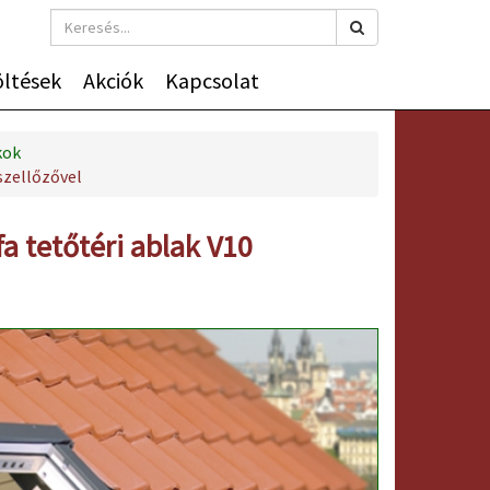
öltések
Akciók
Kapcsolat
kok
szellőzővel
a tetőtéri ablak V10