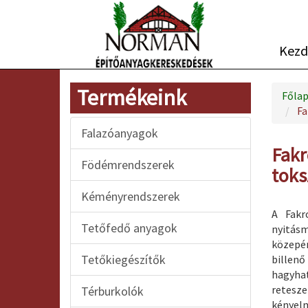
Kezd
Termékeink
Főla
Fa
Falazóanyagok
Fakr
Födémrendszerek
toks
Kéményrendszerek
A Fakr
Tetőfedő anyagok
nyitásm
közepén
Tetőkiegészítők
billen
hagyha
retesz
Térburkolók
kényelm