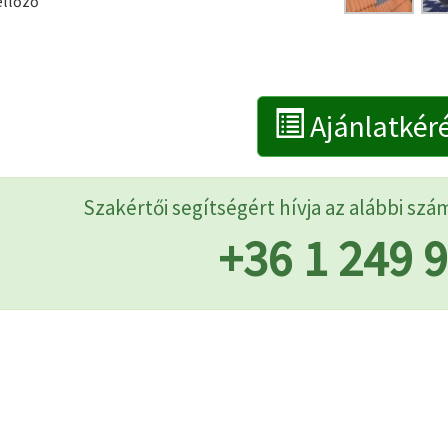
ellőző
Ajánlatkér
Szakértői segítségért hívja az alábbi szá
+36 1 249 