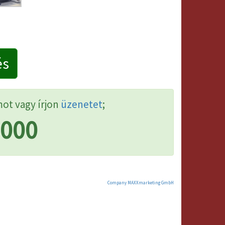
és
mot vagy írjon
üzenetet
;
9000
Company MAXXmarketing GmbH