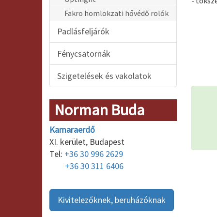
- toksz
Fakro homlokzati hővédő rolók
Padlásfeljárók
Fénycsatornák
Szigetelések és vakolatok
Norman Buda
Kamaraerdő
XI. kerület, Budapest
Tel:
+36 30 996 2629
+36 30 311 6406
Kivitelezőknek, beruházóknak