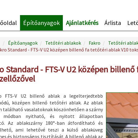
őoldal
Építőanyagok
Ajánlatkérés
Árlista
Let
p
Építőanyagok
Tetőtéri ablakok
Fakro
Tetőtéri abla
kro Standard - FTS-V U2 középen billenő fa tetőtéri ablak V10 tok
o Standard - FTS-V U2 középen billenő f
zellőzővel
o FTS-V U2 billenő ablak a legelterjedtebb
ódú, középen billenő tetőtéri ablak. Az ablak
 található vasalatoknak köszönhetően a szárny
ő módban nyitható, és nyitott állapotban
tó. Az ablakszárny 180°-ban átfordítható és
elhető, ami lehetővé teszi a külső ablaküveg
es és biztonságos tisztítását. A billenő ablak az